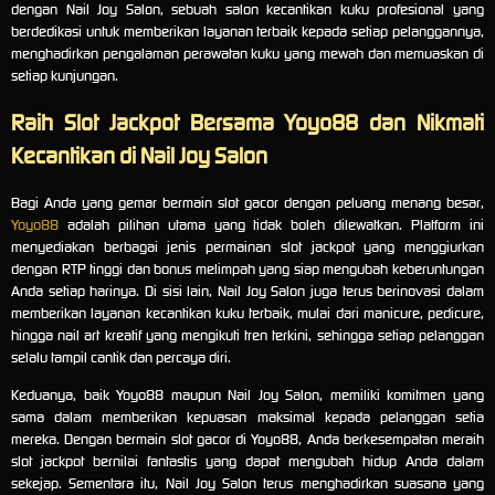
dengan Nail Joy Salon, sebuah salon kecantikan kuku profesional yang
berdedikasi untuk memberikan layanan terbaik kepada setiap pelanggannya,
menghadirkan pengalaman perawatan kuku yang mewah dan memuaskan di
setiap kunjungan.
Raih Slot Jackpot Bersama Yoyo88 dan Nikmati
Kecantikan di Nail Joy Salon
Bagi Anda yang gemar bermain slot gacor dengan peluang menang besar,
Yoyo88
adalah pilihan utama yang tidak boleh dilewatkan. Platform ini
menyediakan berbagai jenis permainan slot jackpot yang menggiurkan
dengan RTP tinggi dan bonus melimpah yang siap mengubah keberuntungan
Anda setiap harinya. Di sisi lain, Nail Joy Salon juga terus berinovasi dalam
memberikan layanan kecantikan kuku terbaik, mulai dari manicure, pedicure,
hingga nail art kreatif yang mengikuti tren terkini, sehingga setiap pelanggan
selalu tampil cantik dan percaya diri.
Keduanya, baik Yoyo88 maupun Nail Joy Salon, memiliki komitmen yang
sama dalam memberikan kepuasan maksimal kepada pelanggan setia
mereka. Dengan bermain slot gacor di Yoyo88, Anda berkesempatan meraih
slot jackpot bernilai fantastis yang dapat mengubah hidup Anda dalam
sekejap. Sementara itu, Nail Joy Salon terus menghadirkan suasana yang