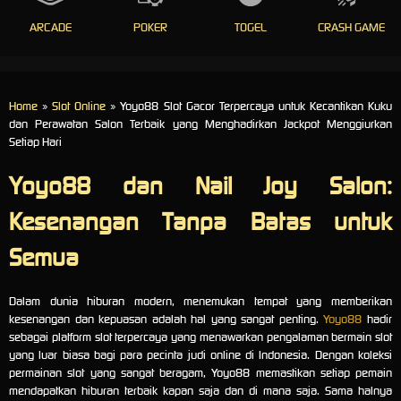
ARCADE
POKER
TOGEL
CRASH GAME
Home
»
Slot Online
» Yoyo88 Slot Gacor Terpercaya untuk Kecantikan Kuku
dan Perawatan Salon Terbaik yang Menghadirkan Jackpot Menggiurkan
Setiap Hari
Yoyo88 dan Nail Joy Salon:
Kesenangan Tanpa Batas untuk
Semua
Dalam dunia hiburan modern, menemukan tempat yang memberikan
kesenangan dan kepuasan adalah hal yang sangat penting.
Yoyo88
hadir
sebagai platform slot terpercaya yang menawarkan pengalaman bermain slot
yang luar biasa bagi para pecinta judi online di Indonesia. Dengan koleksi
permainan slot yang sangat beragam, Yoyo88 memastikan setiap pemain
mendapatkan hiburan terbaik kapan saja dan di mana saja. Sama halnya